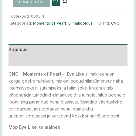
LISA KORVI
Tootekood:
0005-1
Kategooriad:
Moments of Pearl
,
Silmahooldus
Bränd:
CNC
Kirjeldus
Lisainfo
CNC – Moments of Pearl – Eye Like
silmakreem on
kerge geel-emulsioon, mis on loodud silmaümbruse naha
intensiivseks niisutamiseks ja toitmiseks.
Kreem aitab
vähendada tumedaid silmaaluseid ja turseid, silub peeneid
jooni ning parandab naha elastsust.
Sisaldab väärtuslikke
toimeaineid, mis toetavad naha loomulikku
uuenemisprotsessi ja kaitsevad keskkonnamõjude eest
Mop Eye Like toimained: