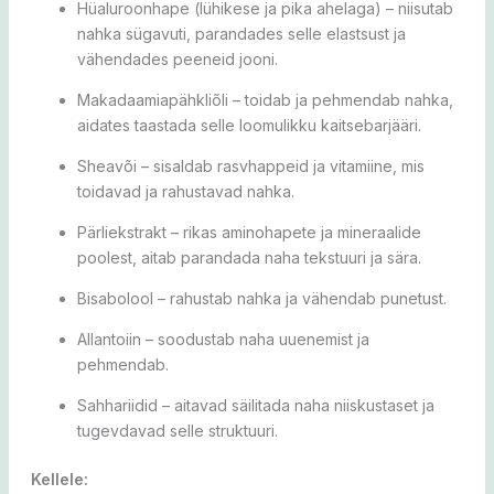
Hüaluroonhape (lühikese ja pika ahelaga) –
niisutab
nahka sügavuti, parandades selle elastsust ja
vähendades peeneid jooni.
Makadaamiapähkliõli –
toidab ja pehmendab nahka,
aidates taastada selle loomulikku kaitsebarjääri.
Sheavõi –
sisaldab rasvhappeid ja vitamiine, mis
toidavad ja rahustavad nahka.
Pärliekstrakt –
rikas aminohapete ja mineraalide
poolest, aitab parandada naha tekstuuri ja sära.
Bisabolool –
rahustab nahka ja vähendab punetust.
Allantoiin –
soodustab naha uuenemist ja
pehmendab.
Sahhariidid –
aitavad säilitada naha niiskustaset ja
tugevdavad selle struktuuri.
Kellele: