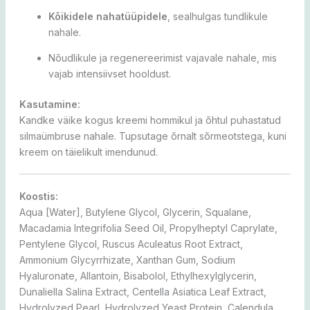
Kõikidele nahatüüpidele
, sealhulgas tundlikule
nahale.
Nõudlikule ja regenereerimist vajavale nahale, mis
vajab intensiivset hooldust.
Kasutamine:
Kandke väike kogus kreemi hommikul ja õhtul puhastatud
silmaümbruse nahale.
Tupsutage õrnalt sõrmeotstega, kuni
kreem on täielikult imendunud.
Koostis:
Aqua [Water], Butylene Glycol, Glycerin, Squalane,
Macadamia Integrifolia Seed Oil, Propylheptyl Caprylate,
Pentylene Glycol, Ruscus Aculeatus Root Extract,
Ammonium Glycyrrhizate, Xanthan Gum, Sodium
Hyaluronate, Allantoin, Bisabolol, Ethylhexylglycerin,
Dunaliella Salina Extract, Centella Asiatica Leaf Extract,
Hydrolyzed Pearl, Hydrolyzed Yeast Protein, Calendula