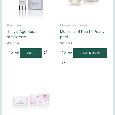
Valikuid
saab
teha
tootelehel.
Kuiv nahk
Moments of Pearl
Trihyal Age Resist
Moments of Pearl – Pearly
silmakreem
peel
43,60
€
30,50
€
VALI
LISA KORVI