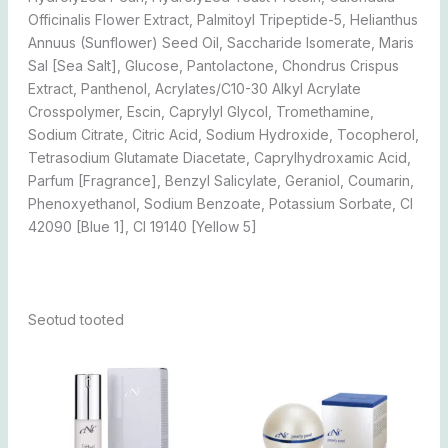
Officinalis Flower Extract, Palmitoyl Tripeptide-5, Helianthus
Annuus (Sunflower) Seed Oil, Saccharide Isomerate, Maris
Sal [Sea Salt], Glucose, Pantolactone, Chondrus Crispus
Extract, Panthenol, Acrylates/C10-30 Alkyl Acrylate
Crosspolymer, Escin, Caprylyl Glycol, Tromethamine,
Sodium Citrate, Citric Acid, Sodium Hydroxide, Tocopherol,
Tetrasodium Glutamate Diacetate, Caprylhydroxamic Acid,
Parfum [Fragrance], Benzyl Salicylate, Geraniol, Coumarin,
Phenoxyethanol, Sodium Benzoate, Potassium Sorbate, CI
42090 [Blue 1], CI 19140 [Yellow 5]
Seotud tooted
Sellel
tootel
on
mitu
varianti.