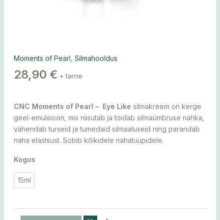
Moments of Pearl
,
Silmahooldus
28,90
€
+ tarne
CNC Moments of Pearl – Eye Like
silmakreem on kerge
geel-emulsioon, mis niisutab ja toidab silmaümbruse nahka,
vähendab turseid ja tumedaid silmaaluseid ning parandab
naha elastsust. Sobib kõikidele nahatüüpidele.
Kogus
15ml