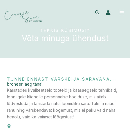
Skip
to
Search
content
TEKKIS KÜSIMUSI?
Võta minuga ühendust
TUNNE ENNAST VÄRSKE JA SÄRAVANA...
broneeri aeg täna!
Kasutades kvaliteetseid tooteid ja kaasaegseid tehnikaid,
loon igale kliendile personaalse hoolduse, mis aitab
lõdvestuda ja taastada naha loomuliku sära. Tule ja naudi
rahu ning värskendavat kogemust, mis ei paku vaid naha
heaolu, vaid ka vaimset lõõgastust!