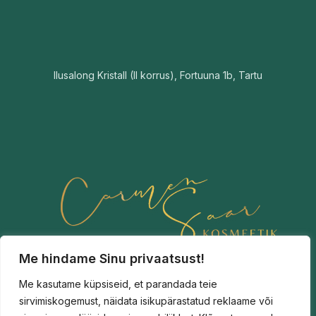
Ilusalong Kristall (II korrus), Fortuuna 1b, Tartu
Me hindame Sinu privaatsust!
Me kasutame küpsiseid, et parandada teie
sirvimiskogemust, näidata isikupärastatud reklaame või