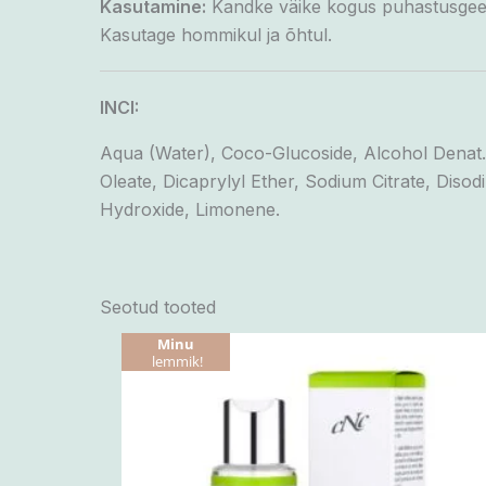
Kasutamine:
Kandke väike kogus puhastusgeeli
Kasutage hommikul ja õhtul.
INCI:
Aqua (Water), Coco-Glucoside, Alcohol Denat.
Oleate, Dicaprylyl Ether, Sodium Citrate, Diso
Hydroxide, Limonene.
Seotud tooted
Minu
lemmik!