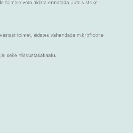
e toimele võib aidata ennetada uute vistrike
uvastast toimet, aidates vähendada mikrofloora
al selle niiskustasakaalu.