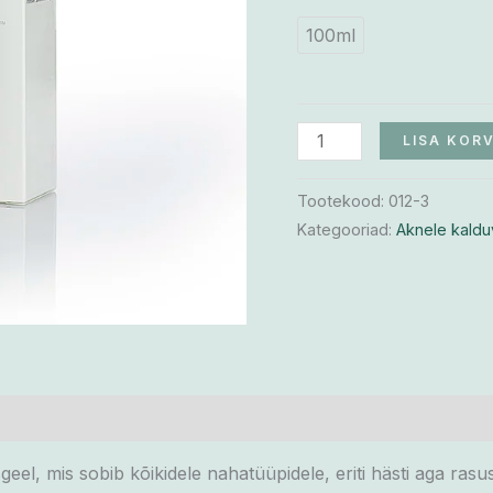
100ml
LISA KORV
Tootekood:
012-3
Kategooriad:
Aknele kaldu
el, mis sobib kõikidele nahatüüpidele, eriti hästi aga rasus