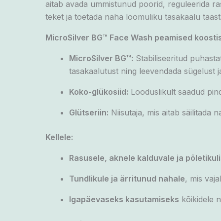
aitab avada ummistunud poorid, reguleerida rasu
teket ja toetada naha loomuliku tasakaalu taast
MicroSilver BG™ Face Wash
peamised koosti
MicroSilver BG™:
Stabiliseeritud puhast
tasakaalutust ning leevendada sügelust j
Koko-glükosiid:
Looduslikult saadud pind
Glütseriin:
Niisutaja, mis aitab säilitada 
Kellele:
Rasusele, aknele kalduvale ja põletikul
Tundlikule ja ärritunud nahale
, mis vaj
Igapäevaseks kasutamiseks
kõikidele 