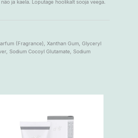
 näo ja kaela.
Loputage hoolikalt sooja veega.
 Parfum (Fragrance), Xanthan Gum, Glyceryl
Silver, Sodium Cocoyl Glutamate, Sodium
Minu
Sellel
lemmik!
tootel
on
mitu
varianti.