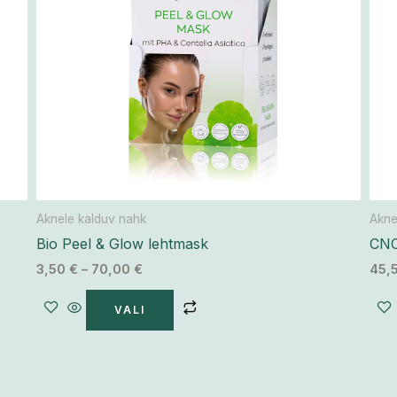
Valikuid
saab
teha
tootelehel.
Aknele kalduv nahk
Akne
Bio Peel & Glow lehtmask
CNC
3,50
€
–
70,00
€
45,
VALI