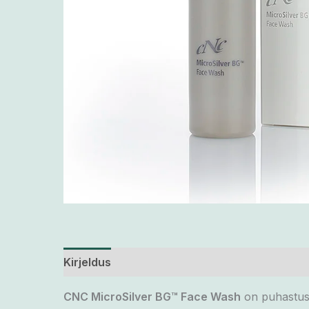
Kirjeldus
Lisainfo
CNC MicroSilver BG™ Face Wash
on puhastusge