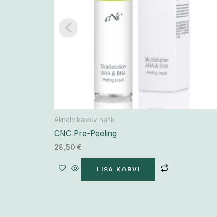
Aknele kalduv nahk
CNC Pre-Peeling
28,50
€
LISA KORVI