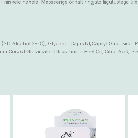
 niiskele nahale.
Masseerige õrnalt ringjate liigutustega üle
 (SD Alcohol 39-C), Glycerin, Caprylyl/Capryl Glucoside,
dium Cocoyl Glutamate, Citrus Limon Peel Oil, Citric Acid, 
Hinnavahemik:
Sellel
3,50 €
tootel
kuni
70,00 €
on
mitu
varianti.