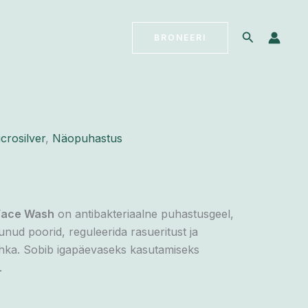
Search
BRONEERI
crosilver
,
Näopuhastus
Face Wash
on antibakteriaalne puhastusgeel,
nud poorid, reguleerida rasueritust ja
hka. Sobib igapäevaseks kasutamiseks
.