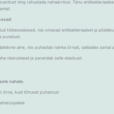
eritust ning rahustada nahaärritusi. Tänu antibakteriaalsel
amist.
sosad:
atud hõbeosakesed, mis omavad antibakteriaalset ja põletik
a punetust.
aktiivne aine, mis puhastab nahka õrnalt, säilitades samal aj
naha niiskustaset ja parandab selle elastsust.
isele nahale.
ab õrna, kuid tõhusat puhastust
nahatüüpidele