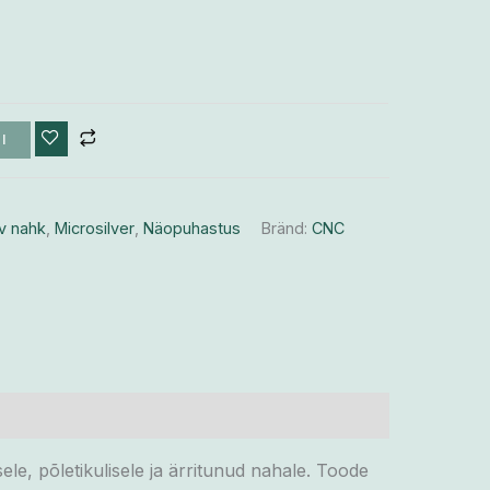
I
v nahk
,
Microsilver
,
Näopuhastus
Bränd:
CNC
ele, põletikulisele ja ärritunud nahale. Toode