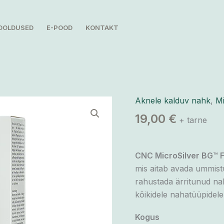
OOLDUSED
E-POOD
KONTAKT
Aknele kalduv nahk
,
Mi
MicroSilver
BG™
19,00
€
+ tarne
Face
Wash
100ml
CNC MicroSilver BG™ 
kogus
mis aitab avada ummistu
rahustada ärritunud na
kõikidele nahatüüpidele
Kogus