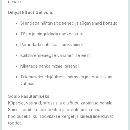
nahale.
Dihyal Effect Gel võib:
Silendada nähtavalt peened ja sügavamad kortsud
Tõsta ja pinguldada näokontuure
Parandada naha taastumisvõimet
Kaitsta enneaegse vananemise eest
Niisutada nahka mitmel tasandil
Tulemuseks elujõulisem, säravam ja nooruslikum
välimus
Sobib kasutamiseks:
Küpsele, väsinud, stressis ja elujõudu kaotanud nahale.
Samuti sobib kombineeritud ja probleemse naha
hoolduseks, kui soovitakse kerget ja kiiresti imenduvat
toodet.