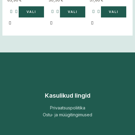
63,90
€
30,50
€
57,60
€
4
VALI
VALI
VALI
Kasulikud lingid
Privaatsuspoliitika
Ostu- ja müügitingimused