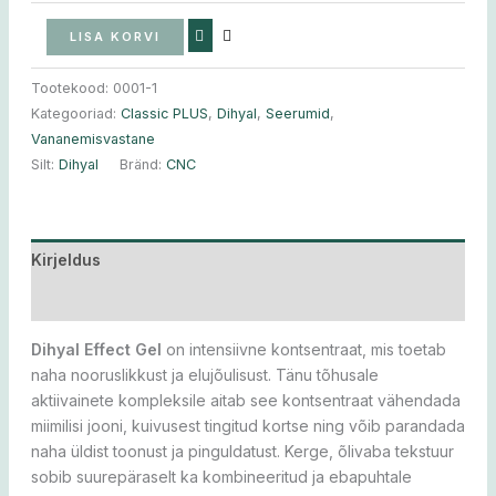
LISA KORVI
Tootekood:
0001-1
Kategooriad:
Classic PLUS
,
Dihyal
,
Seerumid
,
Vananemisvastane
Silt:
Dihyal
Bränd:
CNC
Kirjeldus
Lisainfo
Dihyal Effect Gel
on intensiivne kontsentraat, mis toetab
naha nooruslikkust ja elujõulisust. Tänu tõhusale
aktiivainete kompleksile aitab see kontsentraat vähendada
miimilisi jooni, kuivusest tingitud kortse ning võib parandada
naha üldist toonust ja pinguldatust. Kerge, õlivaba tekstuur
sobib suurepäraselt ka kombineeritud ja ebapuhtale