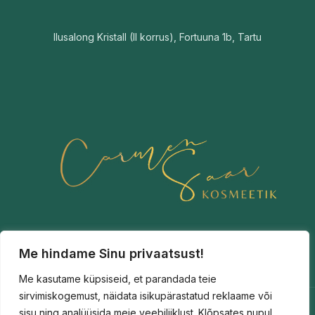
Ilusalong Kristall (II korrus), Fortuuna 1b, Tartu
Me hindame Sinu privaatsust!
Me kasutame küpsiseid, et parandada teie
sirvimiskogemust, näidata isikupärastatud reklaame või
sisu ning analüüsida meie veebiliiklust. Klõpsates nupul