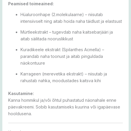
Peamised toimeained:
Hüaluroonhape (2.molekulaarne) – niisutab
intensiivselt ning aitab hoida naha täidlust ja elastsust
Mürtleekstrakt – tugevdab naha kaitsebarjääri ja
aitab säilitada nooruslikkust
Kuradikeele ekstrakt (Spilanthes Acmella) –
parandab naha toonust ja aitab pinguldada
näokontuure
Karrageen (merevetika ekstrakt) – niisutab ja
rahustab nahka, moodustades kaitsva kihi
Kasutamine:
Kanna hommikul ja/või õhtul puhastatud näonahale enne
päevakreemi. Sobib kasutamiseks kuurina või igapäevase
hooldusena.