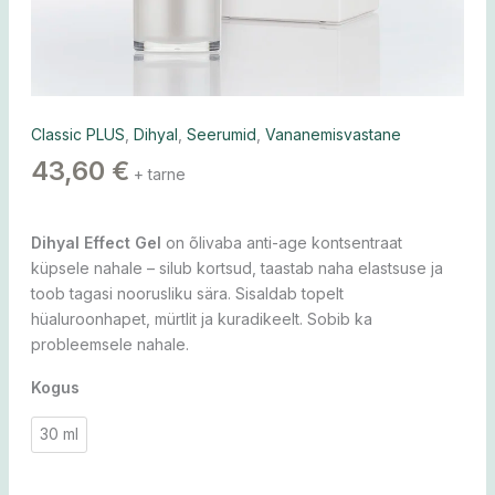
Classic PLUS
,
Dihyal
,
Seerumid
,
Vananemisvastane
43,60
€
+ tarne
Dihyal Effect Gel
on õlivaba anti-age kontsentraat
küpsele nahale – silub kortsud, taastab naha elastsuse ja
toob tagasi noorusliku sära. Sisaldab topelt
hüaluroonhapet, mürtlit ja kuradikeelt. Sobib ka
probleemsele nahale.
Kogus
30 ml