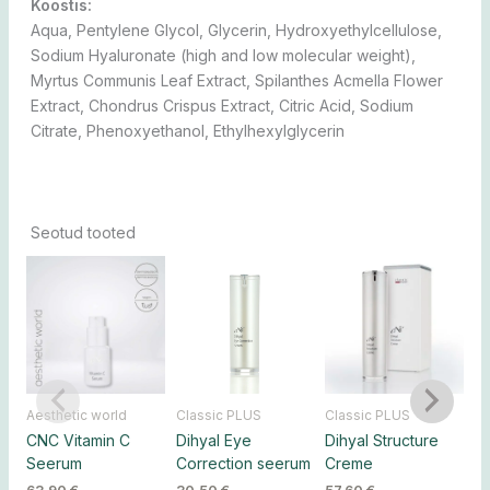
Koostis:
Aqua, Pentylene Glycol, Glycerin, Hydroxyethylcellulose,
Sodium Hyaluronate (high and low molecular weight),
Myrtus Communis Leaf Extract, Spilanthes Acmella Flower
Extract, Chondrus Crispus Extract, Citric Acid, Sodium
Citrate, Phenoxyethanol, Ethylhexylglycerin
Seotud tooted
Sellel
Sellel
Sellel
tootel
tootel
tootel
on
on
on
mitu
mitu
mitu
varianti.
varianti.
varianti.
Valikuid
Valikuid
Valikuid
Aesthetic world
Classic PLUS
Classic PLUS
Ku
saab
saab
saab
CNC Vitamin C
Dihyal Eye
Dihyal Structure
Tr
teha
teha
teha
Seerum
Correction seerum
Creme
s
tootelehel.
tootelehel.
tootelehel.